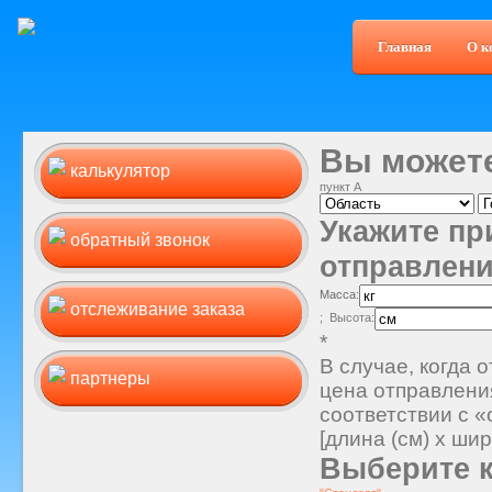
Главная
О к
рассчитайте предварительную
стоимость доставки вашего
отправления
Вы можете
калькулятор
оставьте свои контактные данные, и с
пункт А
вами свяжется наш оператор
Укажите п
обратный звонок
узнайте, на каком этапе доставки
отправлен
находится ваше отправление
Масса
:
отслеживание заказа
узнайте адреса наших партнеров на
; Высота:
территории Украины
*
В случае, когда 
партнеры
цена отправления
соответствии с 
[длина (см) х шир
Выберите к