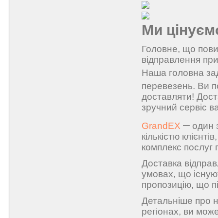
Ми цінуєм
Головне,
що
пов
відправлення
пр
Наша
головна
за
перевезень.
Ви
п
доставляти
!
Дост
зручний сервіс
в
–
GrandEX
один
кількістю
клієнтів,
комплекс
послуг
Доставка відпра
умовах, що існую
пропозицію
, що 
Детальніше
про 
регіонах,
ви
може